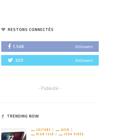
RESTONS CONNECTÉS
1.16K
followers
320
followers
- Publicité -
TRENDING NOW
CULTURE
GEEK
HIGH-TECH
JEUX VIDÉO