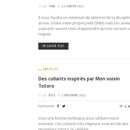
par
YANA
le
12 JANVIER 2017
Il vous faudra un minimum de talent et de la discipl
arriver à faire votre propre petit Ghibli mais les ani
aspirants seront ravis d'apprendre qu'une version 
logiciel
EN SAVOIR PLUS
INSOLITE
Des collants inspirés par Mon voisin
Totoro
par
RUSS
le
3 NOVEMBRE 2015
PARTAGER
1.
Voici une bonne technique pour séduire votre
voisin(e). Ces collants très mignons sont en fait des
jarretelles Totoro, le célèbre