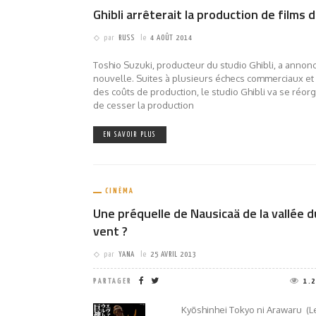
Ghibli arrêterait la production de films 
par
RUSS
le
4 AOÛT 2014
Toshio Suzuki, producteur du studio Ghibli, a annoncé
nouvelle. Suites à plusieurs échecs commerciaux et 
des coûts de production, le studio Ghibli va se réorg
de cesser la production
EN SAVOIR PLUS
CINÉMA
Une préquelle de Nausicaä de la vallée d
vent ?
par
YANA
le
25 AVRIL 2013
PARTAGER
1.
Kyōshinhei Tokyo ni Arawaru (L