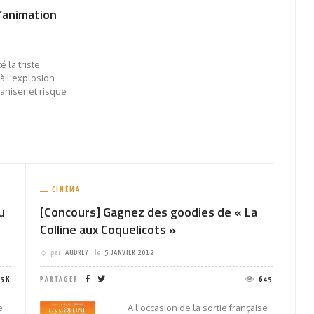
d’animation
 la triste
à l'explosion
aniser et risque
CINÉMA
u
[Concours] Gagnez des goodies de « La
Colline aux Coquelicots »
par
AUDREY
le
5 JANVIER 2012
25K
PARTAGER
645
e
A l'occasion de la sortie française