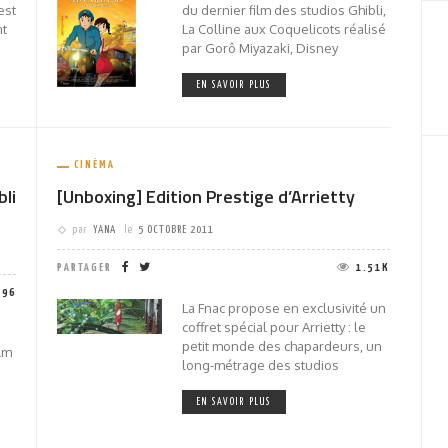
est
du dernier film des studios Ghibli,
nt
La Colline aux Coquelicots réalisé
par Gorô Miyazaki, Disney
EN SAVOIR PLUS
CINÉMA
bli
[Unboxing] Edition Prestige d’Arrietty
par
YANA
le
5 OCTOBRE 2011
PARTAGER
1.51K
796
La Fnac propose en exclusivité un
coffret spécial pour Arrietty : le
petit monde des chapardeurs, un
ilm
long-métrage des studios
EN SAVOIR PLUS