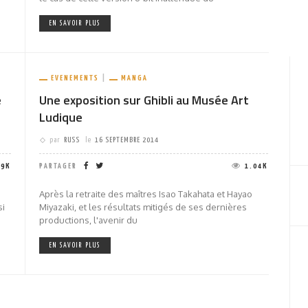
EN SAVOIR PLUS
EVENEMENTS
MANGA
e
Une exposition sur Ghibli au Musée Art
Ludique
par
RUSS
le
16 SEPTEMBRE 2014
19K
PARTAGER
1.04K
Après la retraite des maîtres Isao Takahata et Hayao
si
Miyazaki, et les résultats mitigés de ses dernières
productions, l'avenir du
EN SAVOIR PLUS