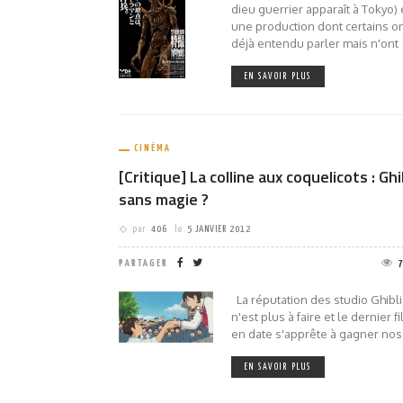
dieu guerrier apparaît à Tokyo) 
une production dont certains o
déjà entendu parler mais n'ont
EN SAVOIR PLUS
CINÉMA
[Critique] La colline aux coquelicots : Ghi
sans magie ?
par
406
le
5 JANVIER 2012
PARTAGER
La réputation des studio Ghibli
n'est plus à faire et le dernier f
en date s'apprête à gagner nos
EN SAVOIR PLUS