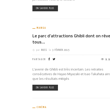
EN SAVOIR PLUS
MANGA
Le parc d’attractions Ghibli dont on rêv
tous…
par
RUSS
le
3 FÉVRIER 2015
PARTAGER
1.
L'avenir de Ghibli est très incertain. Les retraites
consécutives de Hayao Miyazaki et Isao Takahata ain
que les résultats mitigés
EN SAVOIR PLUS
CINÉMA