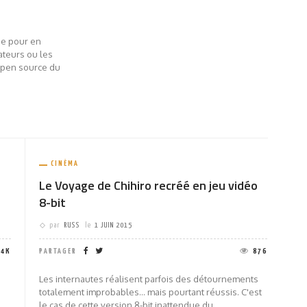
ine pour en
mateurs ou les
open source du
CINÉMA
Le Voyage de Chihiro recréé en jeu vidéo
8-bit
par
RUSS
le
1 JUIN 2015
04K
PARTAGER
876
Les internautes réalisent parfois des détournements
totalement improbables... mais pourtant réussis. C'est
le cas de cette version 8-bit inattendue du