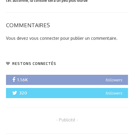
cet automne, la console sera un peu plus lourde
COMMENTAIRES
Vous devez
vous connecter
pour publier un commentaire.
RESTONS CONNECTÉS
1.16K
followers
320
followers
- Publicité -