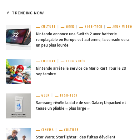
TRENDING NOW
CULTURE
GEEK
HIGH-TECH
JEUX VIDÉO
Nintendo annonce une Switch 2 avec batterie
remplaçable en Europe cet automne, la console sera
un peu plus lourde
CULTURE
JEUX VIDÉO
Nintendo arrête le service de Mario Kart Tour le 29
septembre
GEEK
HIGH-TECH
Samsung révèle la date de son Galaxy Unpacked et
tease un pliable « plus large »
CINÉMA
CULTURE
Star Wars: Starfighter : des fuites dévoilent