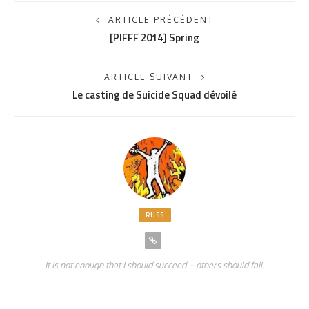
ARTICLE PRÉCÉDENT
[PIFFF 2014] Spring
ARTICLE SUIVANT
Le casting de Suicide Squad dévoilé
RUSS
It is not enough that I should succeed – others should fail.