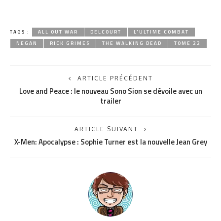
TAGS :
ALL OUT WAR
DELCOURT
L'ULTIME COMBAT
NEGAN
RICK GRIMES
THE WALKING DEAD
TOME 22
ARTICLE PRÉCÉDENT
Love and Peace : le nouveau Sono Sion se dévoile avec un
trailer
ARTICLE SUIVANT
X-Men: Apocalypse : Sophie Turner est la nouvelle Jean Grey