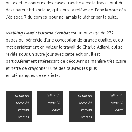
bulles et le contours des cases tranche avec le travail brut du
dessinateur britannique, qui a pris la relève de Tony Moore dès
l’épisode 7 du comics, pour ne jamais le lâcher par la suite.
Walking Dead : l’Ultime Combat
est un ouvrage de 272
pages qui bénéficie d’une conception de grande qualité, et qui
met parfaitement en valeur le travail de Charlie Adlard, qui se
révèle sous un autre jour avec cette édition. Il est
particulièrement intéressant de découvrir sa manière très claire
et nette de crayonner l’une des œuvres les plus
emblématiques de ce siècle.
Début du
Début du
Début du
Début du
tome 20
tome 20
tome 20
tome 20
version
encré
version
encré
croquis
croquis