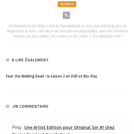
AUDREY
Co-fondatrice et rédac’chef de GentleGeek, je suis journaliste le jour et
blogueuse la nuit – les deux ne sont pas incompatibles, non non. J’aime le
cinéma, les jeux vidéo, les comics et les chats. C’est déjà pas mal !
A LIRE ÉGALEMENT
PARTAGER
945
Fear the Walking Dead : la saison 2 en DVD et Blu-Ray
UN COMMENTAIRE
Ping :
Une Artist Edition pour Original Sin #1 chez