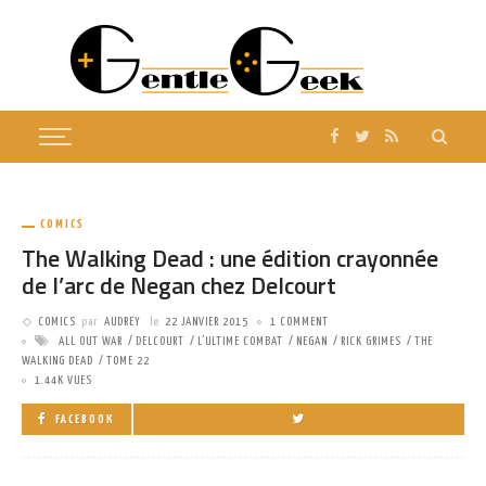
COMICS
The Walking Dead : une édition crayonnée
de l’arc de Negan chez Delcourt
COMICS
par
AUDREY
le
22 JANVIER 2015
1 COMMENT
ALL OUT WAR
DELCOURT
L'ULTIME COMBAT
NEGAN
RICK GRIMES
THE
WALKING DEAD
TOME 22
1.44K VUES
FACEBOOK