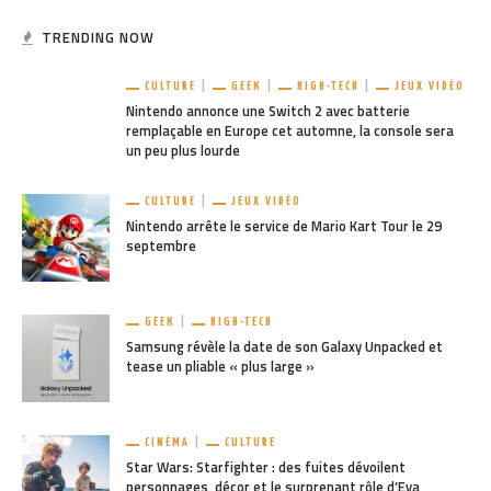
TRENDING NOW
CULTURE
GEEK
HIGH-TECH
JEUX VIDÉO
Nintendo annonce une Switch 2 avec batterie
remplaçable en Europe cet automne, la console sera
un peu plus lourde
CULTURE
JEUX VIDÉO
Nintendo arrête le service de Mario Kart Tour le 29
septembre
GEEK
HIGH-TECH
Samsung révèle la date de son Galaxy Unpacked et
tease un pliable « plus large »
CINÉMA
CULTURE
Star Wars: Starfighter : des fuites dévoilent
personnages, décor et le surprenant rôle d’Eva