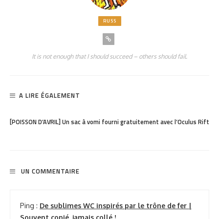
RUSS
It is not enough that I should succeed – others should fail.
A LIRE ÉGALEMENT
PARTAGER
1.28K
[POISSON D’AVRIL] Un sac à vomi fourni gratuitement avec l’Oculus Rift
UN COMMENTAIRE
Ping :
De sublimes WC inspirés par le trône de fer |
Souvent copié, jamais collé !