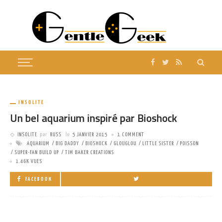
INSOLITE
Un bel aquarium inspiré par Bioshock
INSOLITE
par
RUSS
le
5 JANVIER 2015
1 COMMENT
AQUARIUM
BIG DADDY
BIOSHOCK
GLOUGLOU
LITTLE SISTER
POISSON
SUPER-FAN BUILD UP
TIM BAKER CREATIONS
1.46K VUES
FACEBOOK