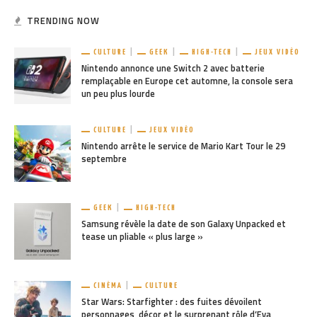
TRENDING NOW
CULTURE
GEEK
HIGH-TECH
JEUX VIDÉO
Nintendo annonce une Switch 2 avec batterie
remplaçable en Europe cet automne, la console sera
un peu plus lourde
CULTURE
JEUX VIDÉO
Nintendo arrête le service de Mario Kart Tour le 29
septembre
GEEK
HIGH-TECH
Samsung révèle la date de son Galaxy Unpacked et
tease un pliable « plus large »
CINÉMA
CULTURE
Star Wars: Starfighter : des fuites dévoilent
personnages, décor et le surprenant rôle d’Eva