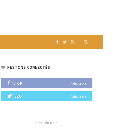
RESTONS CONNECTÉS
1.16K
followers
320
followers
- Publicité -