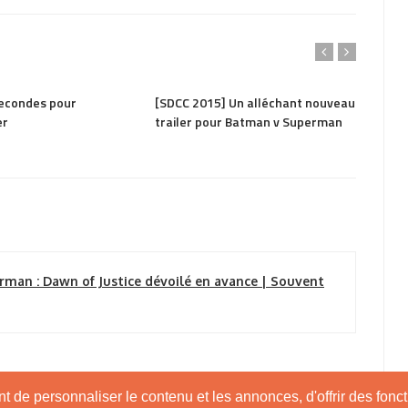
1.14K
PARTAGER
1.58K
PAR
 secondes pour
[SDCC 2015] Un alléchant nouveau
Le pr
er
trailer pour Batman v Superman
Super
dévoi
rman : Dawn of Justice dévoilé en avance | Souvent
 de personnaliser le contenu et les annonces, d'offrir des foncti