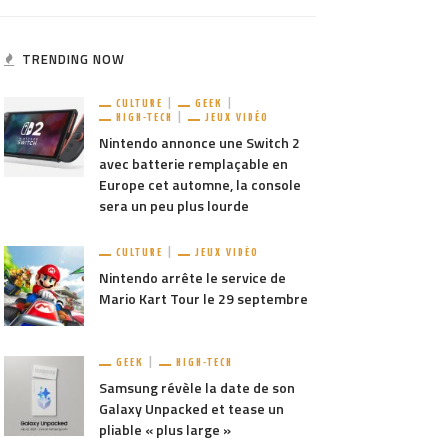
TRENDING NOW
CULTURE
GEEK
HIGH-TECH
JEUX VIDÉO
Nintendo annonce une Switch 2
avec batterie remplaçable en
Europe cet automne, la console
sera un peu plus lourde
CULTURE
JEUX VIDÉO
Nintendo arrête le service de
Mario Kart Tour le 29 septembre
GEEK
HIGH-TECH
Samsung révèle la date de son
Galaxy Unpacked et tease un
pliable « plus large »