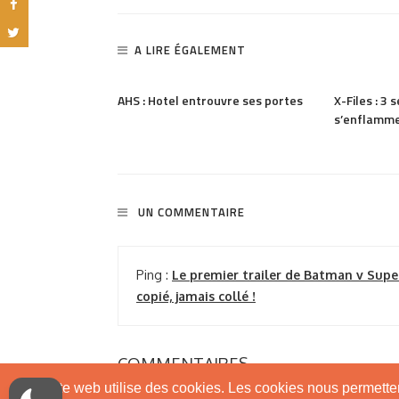
A LIRE ÉGALEMENT
1.17K
PARTAGER
890
PARTAGER
de Jason Momoa
AHS : Hotel entrouvre ses portes
X-Files : 3
s’enflamm
UN COMMENTAIRE
Ping :
Le premier trailer de Batman v Supe
copié, jamais collé !
COMMENTAIRES
Ce site web utilise des cookies. Les cookies nous permettent