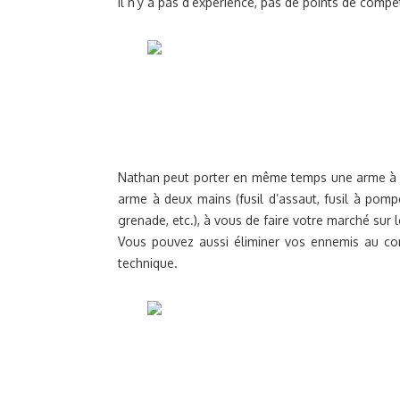
Il n’y a pas d’expérience, pas de points de comp
Nathan peut porter en même temps une arme à feu 
arme à deux mains (fusil d’assaut, fusil à pompe,
grenade, etc.), à vous de faire votre marché sur 
Vous pouvez aussi éliminer vos ennemis au corp
technique.