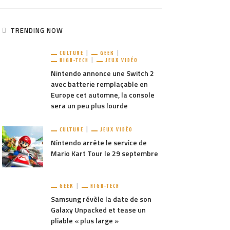
TRENDING NOW
CULTURE
GEEK
HIGH-TECH
JEUX VIDÉO
Nintendo annonce une Switch 2
avec batterie remplaçable en
Europe cet automne, la console
sera un peu plus lourde
CULTURE
JEUX VIDÉO
Nintendo arrête le service de
Mario Kart Tour le 29 septembre
GEEK
HIGH-TECH
Samsung révèle la date de son
Galaxy Unpacked et tease un
pliable « plus large »