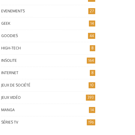
EVENEMENTS
27
GEEK
14
GOODIES
44
HIGH-TECH
8
INSOLITE
164
INTERNET
8
JEUX DE SOCIÉTÉ
10
JEUX VIDÉO
393
MANGA
14
SÉRIES TV
196