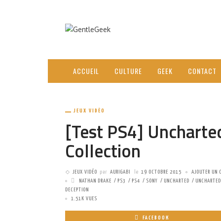
ACCUEIL
CULTURE
GEEK
CONTACT
JEUX VIDÉO
[Test PS4] Uncharte
Collection
JEUX VIDÉO
par
AURIGABI
le
19 OCTOBRE 2015
AJOUTER UN 
NATHAN DRAKE
PS3
PS4
SONY
UNCHARTED
UNCHARTED
DECEPTION
1.51K VUES
FACEBOOK