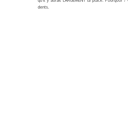
qu’il y aurait LARGEMENT la place. Pourquoi ? 
dents.