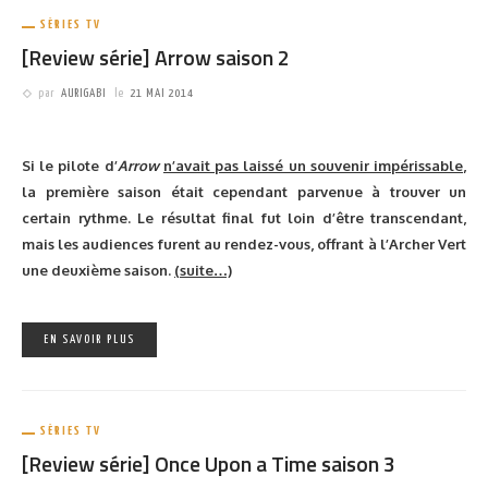
Aucune date précise non plus n’a été encore annoncée, mais ce
sera en juillet que les fans pourront espérer le rencontrer pour
une séance de dédicaces.
Les dijonnais peuvent enfin entonner fièrement le refrain de cette
chanson et se la sentir « reprizente » !
[youtube MJ2wlNJH728 560 340]
via
Le Bien Public
Image :
Wikimedia
EN SAVOIR PLUS
SÉRIES TV