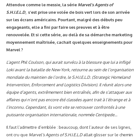
Attendue comme le messie, la série
Marvel’s Agents of
S.H.I.E.L.D
, s’est prise une volée de bois vert lors de son arrivée
sur les écrans américains. Pourtant, malgré des débuts peu
engageants, elle a fini par faire ses preuves et à être
renouvelée. Et si cette série, au delà de sa démarche marketing
moyennement maîtrisée, cachait quelques enseignements pour
Marvel ?
L’agent Phil Coulson, qui aurait survécu à la blessure que lui a infligé
Loki avant la bataille de New-York, retourne au sein de l’organisation
mondiale du maintien de l’ordre, le S.H.I.E.L.D. (Strategic Homeland
Intervention, Enforcement and Logistics Division). Il réunit alors une
équipe d’agents, extrêmement bien entraînés, afin de s’attaquer aux
affaires qui n’ont pas encore été classées ayant trait à l’étrange et à
l’inconnu. Cependant, ils vont vite se retrouver confrontés à une
puissante organisation internationale, nommée Centipede…
Il faut l’admettre d’emblée : beaucoup, dont l’auteur de ses lignes,
ont cru que
Marvel’s Agents of S.H.I.E.L.D
allait glisser sur le chemin