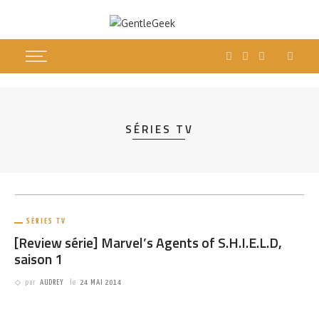
SÉRIES TV
CULTURE
SÉRIES TV
President Curtis : la première série dérivée de Rick and
D
Morty arrive le 26 juillet
s
SÉRIES TV
[Review série] Marvel’s Agents of S.H.I.E.L.D,
saison 1
par
AUDREY
le
24 MAI 2014
PARTAGER
1.46K