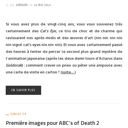
rapidement démasquer Suzanne ou Roger. La stratégie sera à
repenser dans cette nouvelle version qui vous demandera d’être
plus subtil : «
Est-ce que c’est une personne de petite taille cynique
et fornicateur ?
« , «
Est-ce qu’elle couche avec des membres de sa
famille ?
« , «
Hodor, hodor ?
« … A vous de trouver la bonne méthode
pour remporter la partie. Mais attention, si vous jouez au jeu
Qui
est-ce
Game of Thrones
, soit vous gagnez, soit vous mourrez. Et
ouais !