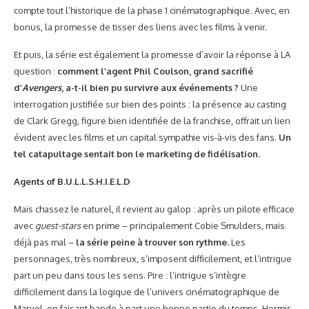
compte tout l’historique de la phase 1 cinématographique. Avec, en
bonus, la promesse de tisser des liens avec les films à venir.
Et puis, la série est également la promesse d’avoir la réponse à LA
question :
comment l’agent Phil Coulson, grand sacrifié
d’
Avengers
, a-t-il bien pu survivre aux événements ?
Une
interrogation justifiée sur bien des points : la présence au casting
de Clark Gregg, figure bien identifiée de la franchise, offrait un lien
évident avec les films et un capital sympathie vis-à-vis des fans.
Un
tel catapultage sentait bon le marketing de fidélisation.
Agents of B.U.L.L.S.H.I.E.L.D
Mais chassez le naturel, il revient au galop : après un pilote efficace
avec
guest-stars
en prime – principalement Cobie Smulders, mais
déjà pas mal –
la série peine à trouver son rythme.
Les
personnages, très nombreux, s’imposent difficilement, et l’intrigue
part un peu dans tous les sens. Pire : l’intrigue s’intègre
difficilement dans la logique de l’univers cinématographique de
Marvel, en faisant bande à part une bonne partie du temps. Hormis