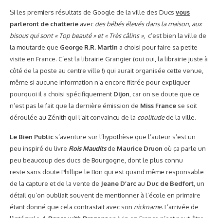
Le succès de
Game of Thrones
se fait sentir dans le monde du
cosplay. On voit de plus en plus de Daenerys avec des tresses
magnifiques et des dragons en peluche dans les conventions.
Elles sont parfois accompagnées par un Khal Drogo chétif en
manque de muscu’ et de regard ténébreux. La cosplayeuse
Santatory
pourrait mettre Natalie Dormer au chomage très
rapidement avec son incroyable costume de Margaery Tyrell.
Beaucoup de choses doivent être réussies pour obtenir un c
osplay
de qualité. Le costume doit être évidemment parfait mais la
personne qui le porte doit aussi ressembler physiquement à
l’actrice représentée et adopter son attitude. C’est le cas avec cette
incroyable
Margaery Tyrell
qui ressemble comme deux gouttes
d’eau à
Natalie Dormer
. Elle pousse même le vice jusqu’à mimer
le
duck face
légendaire de l’actrice…