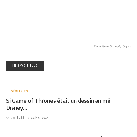
SÉRIES TV
Si Game of Thrones était un dessin animé
Disney…
par
RUSS
le
22 MAI 2014
PARTAGER
707
… Il y aurait certainement beaucoup moins de scènes de sexe.
Mais quand même pas mal d’images subliminales salaces.
Réalisés par
Fernando Mendonça et Anderson Mahanski
, ces
fanarts mettent en scène les personnages de la série télé dans
un style proche des dessins animés Disney.
Rien à dire, c’est juste parfait !
Tyrion
est sublime en nain lubrique
et alcoolisé,
Cersei
est parfaite en méchante reine. Seule l’image
de
Bran
et
Hodor
est un peu génante. Mais bon, ça reste bon
enfant. Maintenant, il faudrait voir comment recréer les noces
pourpres en version
Disney
… Bon courage !