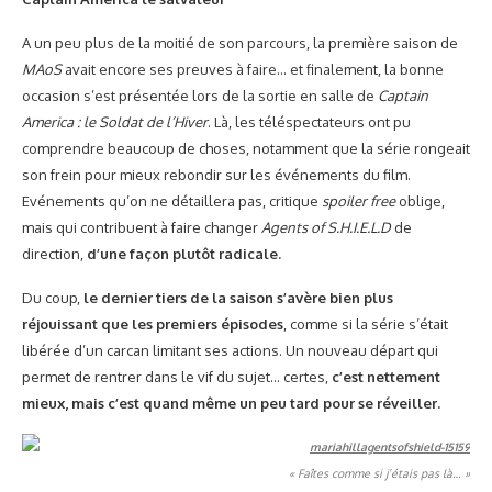
A un peu plus de la moitié de son parcours, la première saison de
MAoS
avait encore ses preuves à faire… et finalement, la bonne
occasion s’est présentée lors de la sortie en salle de
Captain
America : le Soldat de l’Hiver
. Là, les téléspectateurs ont pu
comprendre beaucoup de choses, notamment que la série rongeait
son frein pour mieux rebondir sur les événements du film.
Evénements qu’on ne détaillera pas, critique
spoiler free
oblige,
mais qui contribuent à faire changer
Agents of S.H.I.E.L.D
de
direction,
d’une façon plutôt radicale.
Du coup,
le dernier tiers de la saison s’avère bien plus
réjouissant que les premiers épisodes
, comme si la série s’était
libérée d’un carcan limitant ses actions. Un nouveau départ qui
permet de rentrer dans le vif du sujet… certes,
c’est nettement
mieux, mais c’est quand même un peu tard pour se réveiller.
« Faîtes comme si j’étais pas là… »