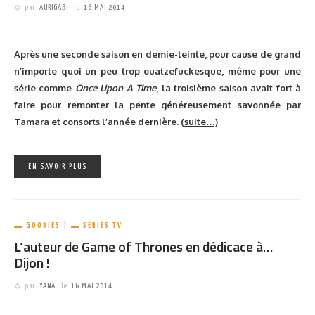
The Flash : un long trailer en attendant cet
automne
par
AURIGABI
le
16 MAI 2014
PARTAGER
1.16K
Après une petite apparition dans la saison 2 d’Arrow, et après les
premiers visuels du héros, CW nous offre enfin un vrai trailer
pour sa prochaine série de super-héros.
(suite…)
EN SAVOIR PLUS
INTERNET
SÉRIES TV
Un cosplay Margaery Tyrell plus vrai que nature
par
RUSS
le
15 MAI 2014
PARTAGER
1.36K