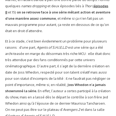
quelques
names dropping
et deux épisodes liés à
Thor
(
épisodes
8
et 15)
on se retrouve face à une série mêlant action et aventure
d’une manière assez commune
, et même si ça n’en fait pas un
mauvais programme pour autant, ça reste en-dessous de ce qu’on
était en droit d’attendre.
Et à ce stade, c’est bien évidemment un problème pour plusieurs
raisons : d’une part,
Agents of S.H.I.E.L.D
est une série qui a été
archi-teasée en marge du désormais très riche MCU : elle était donc
très attendue par des fans conditionnés par cette univers
cinématographique. D’autre part, il s’agit de la dernière création en
date de Joss Whedon, respecté pour son talent créatif mais aussi
pour son statut d’incompris de la télé : il ne faudrait pas négliger ce
point d’importance, même si, en réalité,
Joss Whedon n’a jamais
showrunné la série.
En effet, l’auteur a certes participé à la création
du show, mais en a laissé dès le départ le contrôle à son frère Jed
Whedon ainsi qu’à l’épouse de ce dernier Maurissa Tancharoen.
On ne peut pas être sur le plateau d’
Avengers 2
et dans la salle
d’écriture d’
Agents of S.H.I.E.L.D.