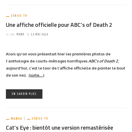
reconnaître les petits détails physiques des gens pour mieux les
dénoncer à la police ensuite. Un internaute génial a décidé de
créer une version du jeu culte de MB avec les personnages de
Game of Thrones
.
Téléchargez vite les vignettes !
Les experts en «
Qui est-ce
» savent que les questions «
est-ce qu’il
a un gros nez ?
» ou «
est-ce qu’elle a des lunettes ?
» permettent de