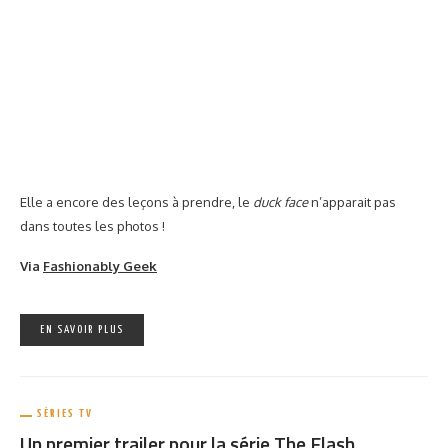
SÉRIES TV
Une affiche officielle pour ABC’s of Death 2
par
MARIE
le
15 MAI 2014
PARTAGER
968
Alors qu’on vous présentait hier les premières photos de
l’anthologie de courts-métrages horrifiques
ABC’s of Death 2
,
aujourd’hui, c’est le tour de l’affiche officielle de pointer le bout
de son nez.
(suite…)
EN SAVOIR PLUS
MANGA
SÉRIES TV
Cat’s Eye : bientôt une version remastérisée
par
AURIGABI
le
14 MAI 2014