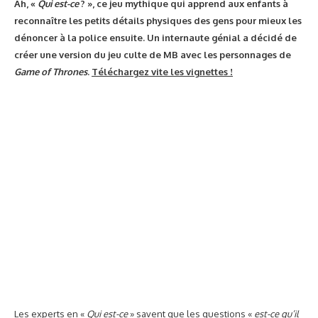
1
…
13
14
15
16
17
Page 15sur17
RESTONS CONNECTÉS
1.16K
followers
320
followers
- Publicité -
TRENDING NOW