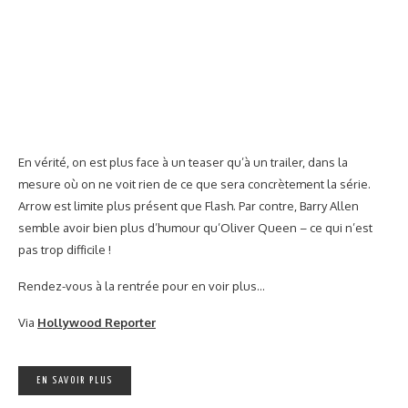
PARTAGER
1.39K
L’anthologie ABCs of Death 2 vient de dévoiler les premières
images de ses courts-métrages horrifiques… Et ça semble
toujours d’aussi bon gout !
(suite…)
EN SAVOIR PLUS
CINÉMA
JEUX DE SOCIÉTÉ
SÉRIES TV
Faites une partie de « Qui est-ce ? » version
Game of Thrones
par
RUSS
le
12 MAI 2014
PARTAGER
1.01K
Ah, «
Qui est-ce
? », ce jeu mythique qui apprend aux enfants à