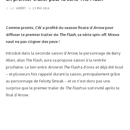
PARTAGER
1.52K
Si vous avez plus de vingt-cinq ans, vous vous souvenez très
certainement des
Cat’s Eye
, ce trio de choc et de charme qui
ravissaient nos après-midis et des œuvres d’art (nin nin nin nin
nin signé cat’s eyes nin nin nin). Et vous avez certainement passé
des heures à tenter de percer le second plus grand mystère de
l’animation japonaise (après les deux demi-tours d’Actarus dans
Goldorak
) : comment crever un pneu ou péter une ampoule avec
une carte de visite en carton ?
(suite…)
EN SAVOIR PLUS
SÉRIES TV
Première images pour ABC’s of Death 2
par
MARIE
le
14 MAI 2014