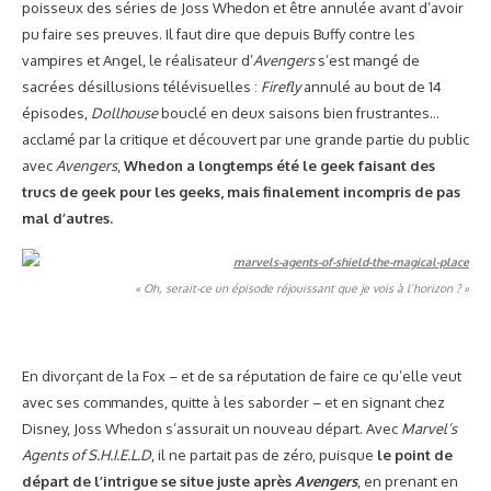
poisseux des séries de Joss Whedon et être annulée avant d’avoir
pu faire ses preuves. Il faut dire que depuis Buffy contre les
vampires et Angel, le réalisateur d’
Avengers
s’est mangé de
sacrées désillusions télévisuelles :
Firefly
annulé au bout de 14
épisodes,
Dollhouse
bouclé en deux saisons bien frustrantes…
acclamé par la critique et découvert par une grande partie du public
avec
Avengers
,
Whedon a longtemps été le geek faisant des
trucs de geek pour les geeks, mais finalement incompris de pas
mal d’autres.
« Oh, serait-ce un épisode réjouissant que je vois à l’horizon ? »
En divorçant de la Fox – et de sa réputation de faire ce qu’elle veut
avec ses commandes, quitte à les saborder – et en signant chez
Disney, Joss Whedon s’assurait un nouveau départ. Avec
Marvel’s
Agents of S.H.I.E.L.D
, il ne partait pas de zéro, puisque
le point de
départ de l’intrigue se situe juste après
Avengers
, en prenant en