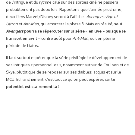
de l’intrigue et du rythme calé sur des sorties ciné ne passera
probablement pas deux fois. Rappelons que l’année prochaine,
deux films Marvel/Disney seront à l’affiche :
Avengers : Age of
Ultron
et
Ant-Man
, qui amorcera la phase 3. Mais en réalité,
seul
Avengers
pourra se répercuter sur la série « en live » puisque le
film sort en avril
– contre août pour
Ant-Man
, soit en pleine
période de hiatus.
Il faut surtout espérer que la série privilégie le développement de
ses intrigues « personnelles », notamment autour de Coulson et de
Skye, plutôt que de se reposer sur ses (faibles) acquis et sur le
MCU. Et franchement, c’est tout ce qu’on peut espérer, car
le
potentiel est clairement là !
En voiture S… euh, Skye !
EN SAVOIR PLUS