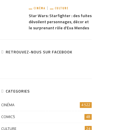
CINÉMA
CULTURE
Star Wars: Starfighter : des fuites
dévoilent personnages, décor et
le surprenant rôle d’Eva Mendes
RETROUVEZ-NOUS SUR FACEBOOK
CATEGORIES
CINÉMA
4 522
COMICS
48
CULTURE
24