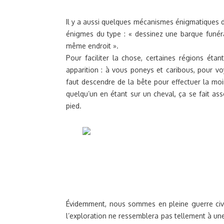
Il y a aussi quelques mécanismes énigmatiques 
énigmes du type : « dessinez une barque funéra
même endroit ».
Pour faciliter la chose, certaines régions éta
apparition : à vous poneys et caribous, pour v
faut descendre de la bête pour effectuer la mo
quelqu’un en étant sur un cheval, ça se fait as
pied.
Évidemment, nous sommes en pleine guerre civil
l’exploration ne ressemblera pas tellement à un