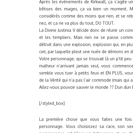
Après les événements de Kirkwall, ça s’agite u
bêtises des mages, ça va bien un moment. Ma
considérés comme des moins que rien, et se rebe
nez, et ça ne va plus du tout, DU TOUT.
La Divine Justinia V décide donc de réunir un co
et les templiers. Mais rien ne se passe comme
détruit dans une explosion, explosion qui, en p
ciel, par laquelle pleut une nuée de démons en di
Votre personnage, qui se trouvait là un p’tit peu 
malheur n’arrivant jamais seul, vous commence
semble vous tuer à petits feux et EN PLUS, vou
de la Vérité qui n’a pas l’air commode (mais qui a 
Allez-vous pouvoir sauver le monde ?? Dun du
[/styled_box]
La première chose que vous faites une fois
personnage. Vous choisissez sa race, son sexe,