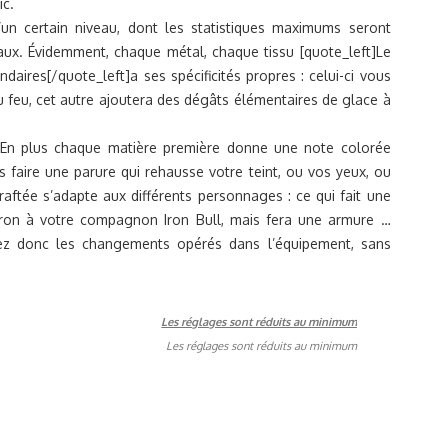
ic.
un certain niveau, dont les statistiques maximums seront
iaux. Évidemment, chaque métal, chaque tissu [quote_left]Le
ndaires[/quote_left]a ses spécificités propres : celui-ci vous
 feu, cet autre ajoutera des dégâts élémentaires de glace à
. En plus chaque matière première donne une note colorée
 faire une parure qui rehausse votre teint, ou vos yeux, ou
aftée s’adapte aux différents personnages : ce qui fait une
stron à votre compagnon Iron Bull, mais fera une armure …
yez donc les changements opérés dans l’équipement, sans
Les réglages sont réduits au minimum