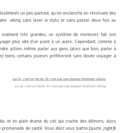
disséminés un peu partout, qu’on enclenche en résolvant des
ire viking sans lever le stylo et sans passer deux fois au
nt vraiment très grandes, un système de montures fait son
oyager plus vite d’un point à un autre. Cependant, comme il
indre action, même parler aux gens (alors que bon, parler à
sez bien), certains joueurs préféreront sans doute voyager à
çui là, c’est un facile. Et c’est pas une barque funéraire viking.
e, et en plein drame du ciel qui crache des démons, alors
e promenade de santé. Vous allez vous battre.[quote_right]Il