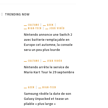
TRENDING NOW
CULTURE
GEEK
HIGH-TECH
JEUX VIDÉO
Nintendo annonce une Switch 2
avec batterie remplaçable en
Europe cet automne, la console
sera un peu plus lourde
CULTURE
JEUX VIDÉO
Nintendo arrête le service de
Mario Kart Tour le 29 septembre
GEEK
HIGH-TECH
Samsung révèle la date de son
Galaxy Unpacked et tease un
pliable « plus large »