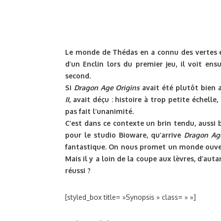
Le monde de Thédas en a connu des vertes e
d’un Enclin lors du premier jeu, il voit e
second.
Si
Dragon Age Origins
avait été plutôt bien ac
II
, avait déçu : histoire à trop petite échelle,
pas fait l’unanimité.
C’est dans ce contexte un brin tendu, aussi b
pour le studio Bioware, qu’arrive
Dragon Age
fantastique. On nous promet un monde ouvert,
Mais il y a loin de la coupe aux lèvres, d’aut
réussi ?
[styled_box title= »Synopsis » class= » »]