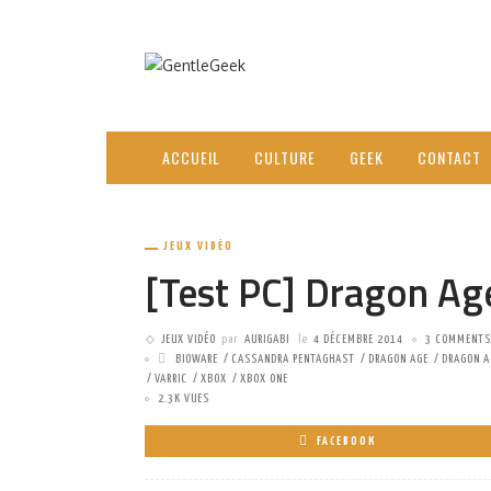
ACCUEIL
CULTURE
GEEK
CONTACT
JEUX VIDÉO
[Test PC] Dragon Age
JEUX VIDÉO
par
AURIGABI
le
4 DÉCEMBRE 2014
3 COMMENTS
BIOWARE
CASSANDRA PENTAGHAST
DRAGON AGE
DRAGON A
VARRIC
XBOX
XBOX ONE
2.3K VUES
FACEBOOK