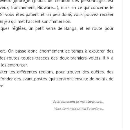
veux [quote_left]L’outil de création des personnages est
veux, franchement, Bioware… ), mais en ce qui concerne le
. Si vous êtes patient et un peu doué, vous pouvez recréer
un jeu qui met l’accent sur l’immersion.
iques réglées, un petit verre de Banga, et en route pour
vert. On passe donc énormément de temps à explorer des
des routes toutes tracées des deux premiers volets. Il y a
 les emprunter.
iter les différentes régions, pour trouver des quêtes, des
 fonder des avant-postes (qui serviront ensuite de points de
re.
Vous commencez mal l’aventure…