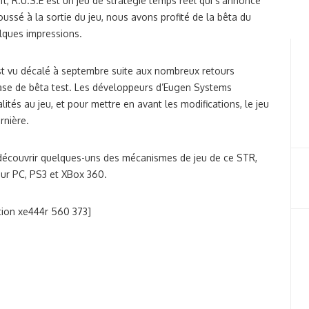
, R.U.S.E est un jeu de stratégie temps réel qui s’annonce
ussé à la sortie du jeu, nous avons profité de la bêta du
lques impressions.
’est vu décalé à septembre suite aux nombreux retours
phase de bêta test. Les développeurs d’Eugen Systems
lités au jeu, et pour mettre en avant les modifications, le jeu
rnière.
 découvrir quelques-uns des mécanismes de jeu de ce STR,
ur PC, PS3 et XBox 360.
tion xe444r 560 373]