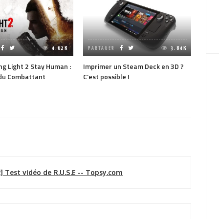
Test 
Quest
jeu m
4.62K
PARTAGER
3.84K
ng Light 2 Stay Human :
Imprimer un Steam Deck en 3D ?
 du Combattant
C’est possible !
 Test vidéo de R.U.S.E -- Topsy.com