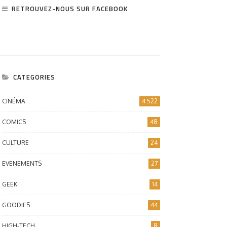
de Ragnaröck sur Oculus
Pokémon: Minecraft edition
RETROUVEZ-NOUS SUR FACEBOOK
 2 : la nouvelle référence du
usical en VR ?
CATEGORIES
CINÉMA
4 522
COMICS
48
CULTURE
24
EVENEMENTS
27
GEEK
14
GOODIES
44
HIGH-TECH
8