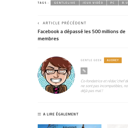
TAGS :
GENTLELIVE
JEUX VIDÉO
PC
R.U
ARTICLE PRÉCÉDENT
Facebook a dépassé les 500 millions de
membres
GENTLE GEEK
AUDREY
Co-fondatrice et rédac’chef de
ne sont pas incompatibles, non
déjà pas mal !
A LIRE ÉGALEMENT
1.34K