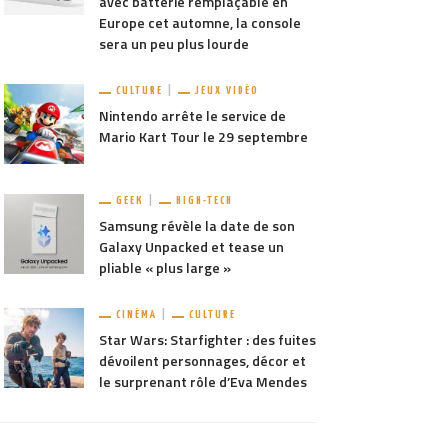
avec batterie remplaçable en
Europe cet automne, la console
sera un peu plus lourde
CULTURE
JEUX VIDÉO
Nintendo arrête le service de
Mario Kart Tour le 29 septembre
GEEK
HIGH-TECH
Samsung révèle la date de son
Galaxy Unpacked et tease un
pliable « plus large »
CINÉMA
CULTURE
Star Wars: Starfighter : des fuites
dévoilent personnages, décor et
le surprenant rôle d’Eva Mendes
TAGER
2.5K
PARTAGER
1.34K