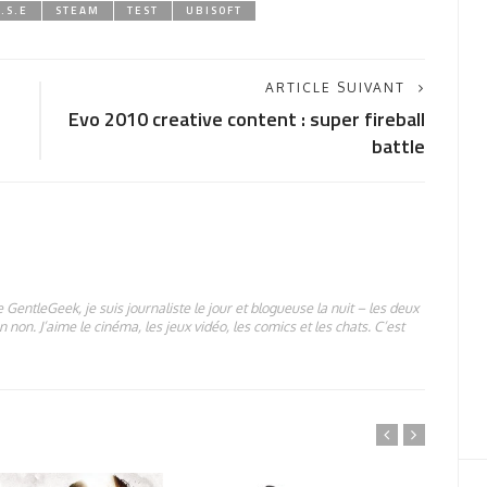
.S.E
STEAM
TEST
UBISOFT
ARTICLE SUIVANT
Evo 2010 creative content : super fireball
battle
 GentleGeek, je suis journaliste le jour et blogueuse la nuit – les deux
 non. J’aime le cinéma, les jeux vidéo, les comics et les chats. C’est
PAR