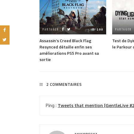
ft edition
PARTAGER
100
PARTAGER
Assassin’s Creed Black Flag
Test de Dyi
Resynced détaille enfin ses
le Parkour
améliorations PS5 Pro avant sa
sortie
2 COMMENTAIRES
Ping :
Tweets that mention [GentleLive #2]