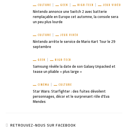
CULTURE
GEEK
HIGH-TECH
JEUX VIDÉO
Nintendo annonce une Switch 2 avec batterie
remplaçable en Europe cet automne, la console sera
un peu plus lourde
CULTURE
JEUX VIDÉO
Nintendo arrête le service de Mario Kart Tour le 29
septembre
GEEK
HIGH-TECH
Samsung révèle la date de son Galaxy Unpacked et
tease un pliable « plus large »
CINÉMA
CULTURE
Star Wars: Starfighter : des fuites dévoilent
personnages, décor et le surprenant rôle d’Eva
Mendes
RETROUVEZ-NOUS SUR FACEBOOK