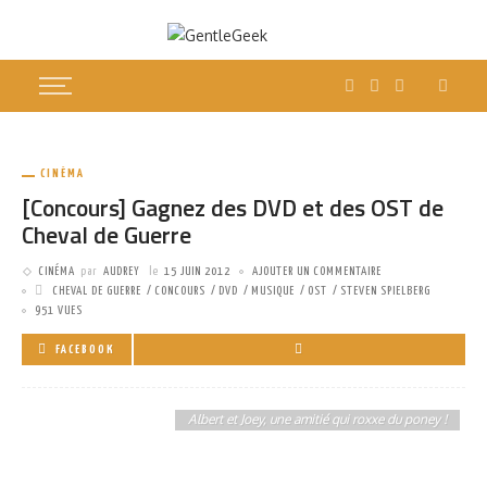
CINÉMA
[Concours] Gagnez des DVD et des OST de
Cheval de Guerre
CINÉMA
par
AUDREY
le
15 JUIN 2012
AJOUTER UN COMMENTAIRE
CHEVAL DE GUERRE
CONCOURS
DVD
MUSIQUE
OST
STEVEN SPIELBERG
951 VUES
FACEBOOK
Albert et Joey, une amitié qui roxxe du poney !