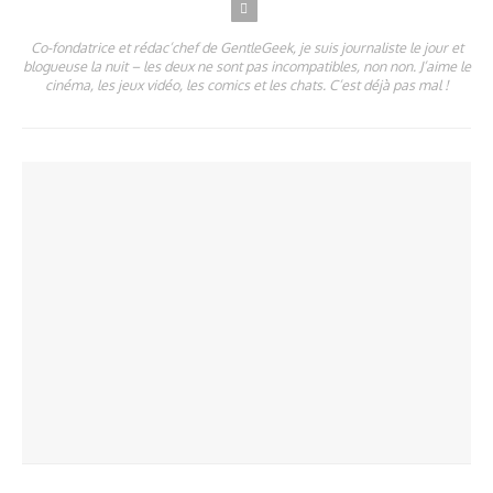
Co-fondatrice et rédac’chef de GentleGeek, je suis journaliste le jour et
blogueuse la nuit – les deux ne sont pas incompatibles, non non. J’aime le
cinéma, les jeux vidéo, les comics et les chats. C’est déjà pas mal !
A LIRE ÉGALEMENT
PARTAGER
1.78K
PARTAGER
1.43K
Raya et le Dernier Dragon : une sortie en Blu-ray le 27 août
PARTAGER
1.11K
Sorties DVD : Colony, saison 1 et Penny Dreadful, saison 3
PARTAGER
1.24K
Sortie DVD : Mr Robot, saison 2
PARTAGER
1.03K
Sorties DVD : Mr Robot saison 1 et Bates Motel saison 4
La saison 4 de Grimm aujourd’hui en DVD et blu-ray