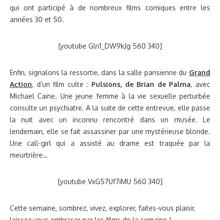
qui ont participé à de nombreux films comiques entre les
années 30 et 50.
[youtube Gln1_DW9kJg 560 340]
Enfin, signalons la ressortie, dans la salle parisienne du
Grand
Action
, d’un film culte :
Pulsions, de Brian de Palma
, avec
Michael Caine. Une jeune femme à la vie sexuelle perturbée
consulte un psychiatre. A la suite de cette entrevue, elle passe
la nuit avec un inconnu rencontré dans un musée. Le
lendemain, elle se fait assassiner par une mystérieuse blonde.
Une call-girl qui a assisté au drame est traquée par la
meurtrière…
[youtube VxG57Uf7iMU 560 340]
Cette semaine, sombrez, vivez, explorer, faites-vous plaisir,
laissez vous embraser par les films de la semaine !