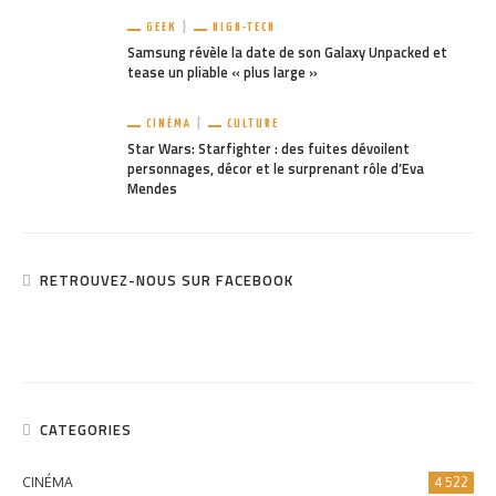
GEEK
HIGH-TECH
Samsung révèle la date de son Galaxy Unpacked et
tease un pliable « plus large »
CINÉMA
CULTURE
Star Wars: Starfighter : des fuites dévoilent
personnages, décor et le surprenant rôle d’Eva
Mendes
RETROUVEZ-NOUS SUR FACEBOOK
CATEGORIES
CINÉMA
4 522