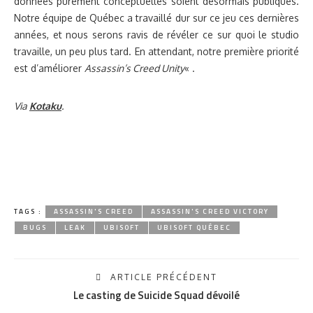
données purement conceptuelles soient désormais publiques.
Notre équipe de Québec a travaillé dur sur ce jeu ces dernières
années, et nous serons ravis de révéler ce sur quoi le studio
travaille, un peu plus tard. En attendant, notre première priorité
est d’améliorer
Assassin’s Creed Unity
« .
Via
Kotaku
.
TAGS :
ASSASSIN'S CREED
ASSASSIN'S CREED VICTORY
BUGS
LEAK
UBISOFT
UBISOFT QUÉBEC
ARTICLE PRÉCÉDENT
Le casting de Suicide Squad dévoilé