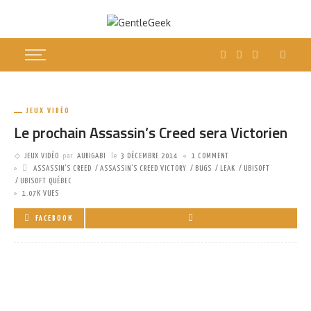
JEUX VIDÉO
Le prochain Assassin’s Creed sera Victorien
JEUX VIDÉO
par
AURIGABI
le
3 DÉCEMBRE 2014
1 COMMENT
ASSASSIN'S CREED
ASSASSIN'S CREED VICTORY
BUGS
LEAK
UBISOFT
UBISOFT QUÉBEC
1.07K VUES
FACEBOOK