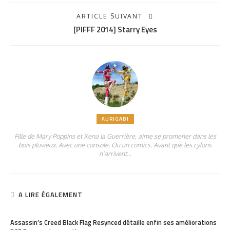
ARTICLE SUIVANT
[PIFFF 2014] Starry Eyes
AURIGABI
Fille de Mary Poppins et Xena la Guerrière, aime se promener dans les
bois pluvieux. Avec une console. Ou un comics. Avant que les cylons
n’arrivent…
A LIRE ÉGALEMENT
PARTAGER
113
Assassin’s Creed Black Flag Resynced détaille enfin ses améliorations