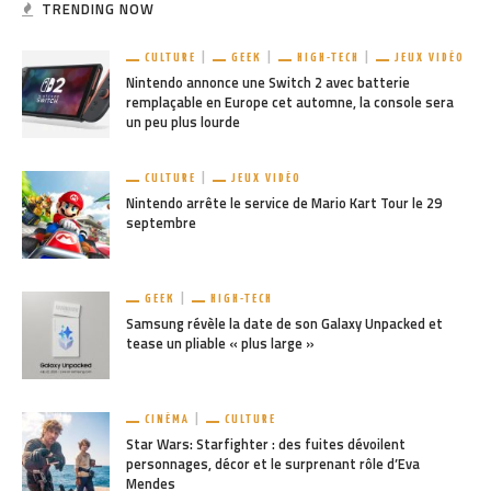
TRENDING NOW
CULTURE
GEEK
HIGH-TECH
JEUX VIDÉO
Nintendo annonce une Switch 2 avec batterie
remplaçable en Europe cet automne, la console sera
un peu plus lourde
CULTURE
JEUX VIDÉO
Nintendo arrête le service de Mario Kart Tour le 29
septembre
GEEK
HIGH-TECH
Samsung révèle la date de son Galaxy Unpacked et
tease un pliable « plus large »
CINÉMA
CULTURE
Star Wars: Starfighter : des fuites dévoilent
personnages, décor et le surprenant rôle d’Eva
Mendes