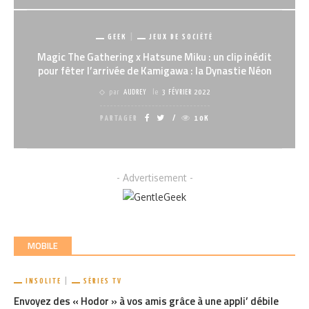
GEEK
JEUX DE SOCIÉTÉ
Magic The Gathering x Hatsune Miku : un clip inédit
pour fêter l’arrivée de Kamigawa : la Dynastie Néon
par
AUDREY
le
3 FÉVRIER 2022
PARTAGER
10K
- Advertisement -
MOBILE
INSOLITE
SÉRIES TV
Envoyez des « Hodor » à vos amis grâce à une appli’ débile