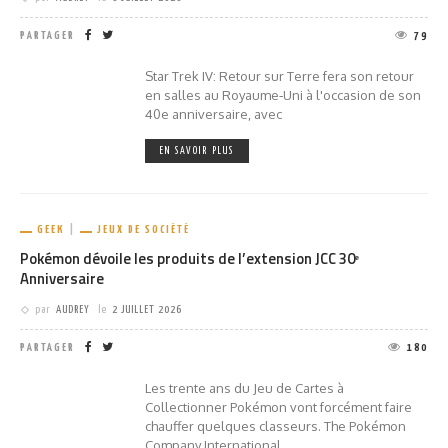
PARTAGER
79
Star Trek IV: Retour sur Terre fera son retour
en salles au Royaume‑Uni à l'occasion de son
40e anniversaire, avec
EN SAVOIR PLUS
GEEK
JEUX DE SOCIÉTÉ
Pokémon dévoile les produits de l’extension JCC 30ᵉ
Anniversaire
par
AUDREY
le
2 JUILLET 2026
PARTAGER
180
Les trente ans du Jeu de Cartes à
Collectionner Pokémon vont forcément faire
chauffer quelques classeurs. The Pokémon
Company International