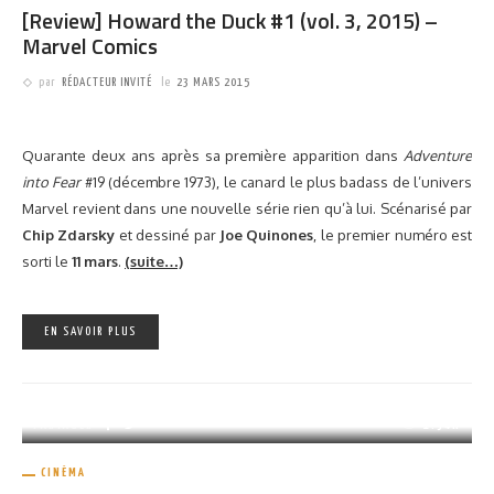
[Review] Howard the Duck #1 (vol. 3, 2015) –
Marvel Comics
par
RÉDACTEUR INVITÉ
le
23 MARS 2015
PARTAGER
1.29K
Quarante deux ans après sa première apparition dans
Adventure
into Fear
#19 (décembre 1973), le canard le plus badass de l’univers
Marvel revient dans une nouvelle série rien qu’à lui. Scénarisé par
Chip Zdarsky
et dessiné par
Joe Quinones
, le premier numéro est
sorti le
11 mars
.
(suite…)
EN SAVOIR PLUS
PARTAGER
1.34K
CINÉMA