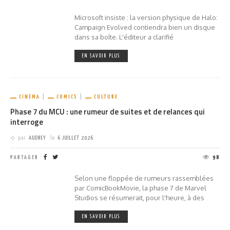
Microsoft insiste : la version physique de Halo:
Campaign Evolved contiendra bien un disque
dans sa boîte. L'éditeur a clarifié
EN SAVOIR PLUS
CINÉMA
COMICS
CULTURE
Phase 7 du MCU : une rumeur de suites et de relances qui
interroge
par
AUDREY
le
6 JUILLET 2026
PARTAGER
98
Selon une floppée de rumeurs rassemblées
par ComicBookMovie, la phase 7 de Marvel
Studios se résumerait, pour l'heure, à des
EN SAVOIR PLUS