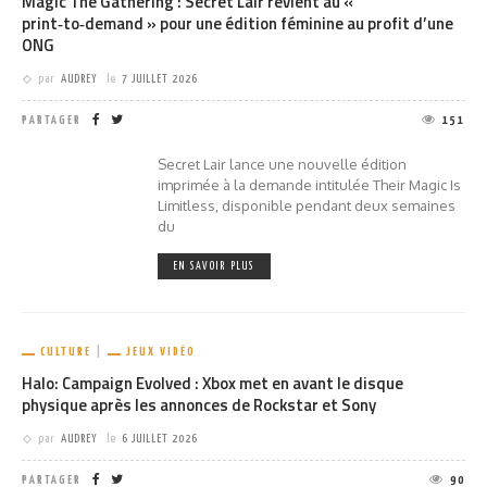
Magic The Gathering : Secret Lair revient au «
print‑to‑demand » pour une édition féminine au profit d’une
ONG
par
AUDREY
le
7 JUILLET 2026
PARTAGER
151
Secret Lair lance une nouvelle édition
imprimée à la demande intitulée Their Magic Is
Limitless, disponible pendant deux semaines
du
EN SAVOIR PLUS
CULTURE
JEUX VIDÉO
Halo: Campaign Evolved : Xbox met en avant le disque
physique après les annonces de Rockstar et Sony
par
AUDREY
le
6 JUILLET 2026
PARTAGER
90