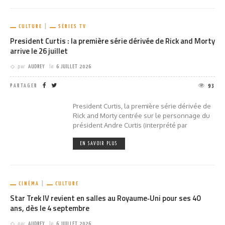
CULTURE
SÉRIES TV
President Curtis : la première série dérivée de Rick and Morty
arrive le 26 juillet
par
AUDREY
le
6 JUILLET 2026
PARTAGER
93
President Curtis, la première série dérivée de
Rick and Morty centrée sur le personnage du
président Andre Curtis (interprété par
EN SAVOIR PLUS
CINÉMA
CULTURE
Star Trek IV revient en salles au Royaume‑Uni pour ses 40
ans, dès le 4 septembre
par
AUDREY
le
6 JUILLET 2026