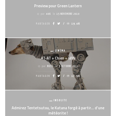
Preview pour Green Lantern
par
406
le
15 NOVEMBRE 2010
PARTAGER
19.4K
CINÉMA
AT-AT + Chien = WIN
par
RUSS
le
9 OCTOBRE 2011
PARTAGER
17.9K
INSOLITE
Admirez Tentetsutou, le Katana forgé à partir… d’une
météorite !