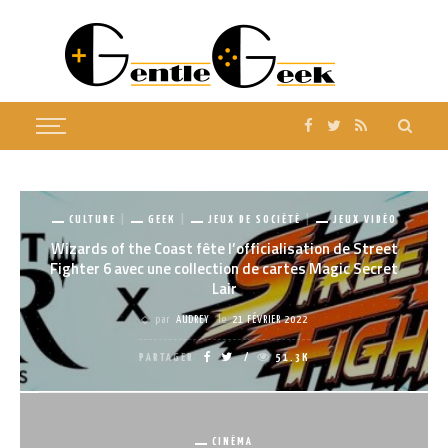
CULTURE
GEEK
JEUX DE SOCIÉTÉ
JEUX VIDÉO
Wizards of the Coast fête l’officialisation de Street
Fighter 6 avec une collection de cartes Magic Secret
Lair
par
AUDREY
le
21 FÉVRIER 2022
PARTAGER
51.3K
CINÉMA