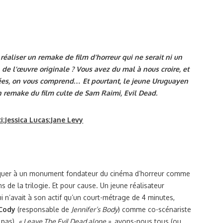
 réaliser un remake de film d’horreur qui ne serait ni un
 de l’œuvre originale ? Vous avez du mal à nous croire, et
nées, on vous comprend… Et pourtant, le jeune Uruguayen
n remake du film culte de Sam Raimi, Evil Dead.
taquer à un monument fondateur du cinéma d’horreur comme
ns de la trilogie. Et pour cause. Un jeune réalisateur
ui n’avait à son actif qu’un court-métrage de 4 minutes,
 Cody
(responsable de
Jennifer’s Body
) comme co-scénariste
 pas).
« Leave The Evil Dead alone »,
avons-nous tous (ou