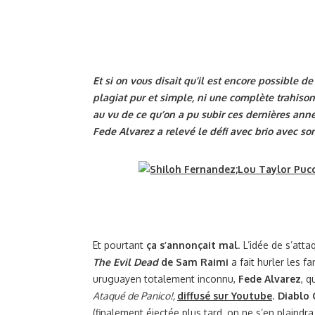
Et si on vous disait qu’il est encore possible de
plagiat pur et simple, ni une complète trahison
au vu de ce qu’on a pu subir ces dernières an
Fede Alvarez a relevé le défi avec brio avec so
Et pourtant
ça s’annonçait mal
. L’idée de s’at
The Evil Dead
de Sam Raimi
a fait hurler les fa
uruguayen totalement inconnu,
Fede Alvarez
, q
Ataqué de Panico!,
diffusé sur Youtube
.
Diablo
(finalement éjectée plus tard, on ne s’en plaindra