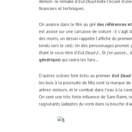
démon- le remake d’
Evil Dead
évite l’écueil d’u
financiers et techniques.
On avance dans le film au gré
des références e
est assise sur une carcasse de voiture : il s’agit
des morts, un dessin rappelle l’affiche du premie
tendu vers le ciel). Un des personnages promet 
étant le sous-titre d’
Evil Dead 2
… Et j’en passe… 
générique
) qui ravira les fans…
D’autres scènes font écho au premier
Evil Dead
les bois à la poursuite de Mia sont la marque de 
arbres violeurs, et le combat dans l’eau à la cave
On sent une très forte influence de Sam Raimi, no
ragoutants (adeptes du vomi dans la bouche d’aut