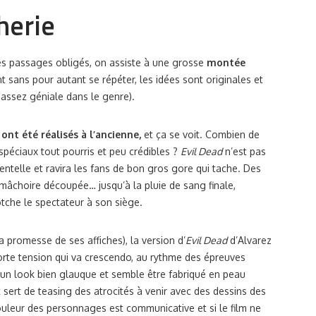
herie
ques passages obligés, on assiste à une grosse
montée
t sans pour autant se répéter, les idées sont originales et
t assez géniale dans le genre).
 ont été réalisés à l’ancienne,
et ça se voit. Combien de
spéciaux tout pourris et peu crédibles ?
Evil Dead
n’est pas
dentelle et ravira les fans de bon gros gore qui tache. Des
mâchoire découpée… jusqu’à la pluie de sang finale,
cotche le spectateur à son siège.
la promesse de ses affiches), la version d’
Evil Dead
d’Alvarez
orte tension qui va crescendo, au rythme des épreuves
un look bien glauque et semble être fabriqué en peau
it sert de teasing des atrocités à venir avec des dessins des
ouleur des personnages est communicative et si le film ne