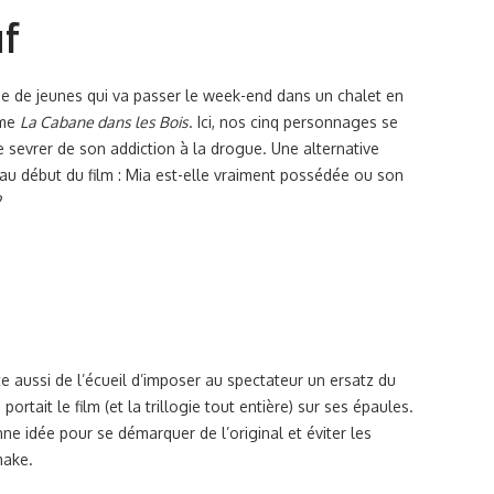
uf
de de jeunes qui va passer le week-end dans un chalet en
mme
La Cabane dans les Bois
. Ici, nos cinq personnages se
se sevrer de son addiction à la drogue. Une alternative
au début du film : Mia est-elle vraiment possédée ou son
?
te aussi de l’écueil d’imposer au spectateur un ersatz du
i portait le film (et la trillogie tout entière) sur ses épaules.
nne idée pour se démarquer de l’original et éviter les
make.